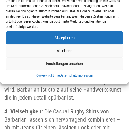
Um dir ein optimales Erlebnis zu bieten, verwenden wir Technologien wie Cookies,
um Geräteinformationen zu speichern und/oder darauf zuzugreifen. Wenn du
2. Hochwertige Materialien:
Jedes Rugby Shirt wird
diesen Technologien zustimmst, können wir Daten wie das Surfverhalten oder
eindeutige IDs auf dieser Website verarbeiten. Wenn du deine Zustimmung nicht
aus erstklassiger Baumwolle gefertigt, die für ihre
erteilst oder zurückziehst, können bestimmte Merkmale und Funktionen
Weichheit und Strapazierfähigkeit bekannt ist. Sie
beeinträchtigt werden.
bieten den ganzen Tag über außergewöhnlichen
Akzeptieren
Tragekomfort und behalten auch nach vielen
Ablehnen
Waschgängen ihre Form und Farbe.
Einstellungen ansehen
3. Unvergleichliche Verarbeitung:
Die präzise
Verarbeitung und die robusten Nähte garantieren,
Cookie-Richtlinie
Datenschutz
Impressum
dass jedes Shirt den höchsten Ansprüchen gerecht
wird. Barbarian ist stolz auf seine Handwerkskunst,
die in jedem Detail spürbar ist.
4. Vielseitigkeit:
Die Casual Rugby Shirts von
Barbarian lassen sich hervorragend kombinieren –
ob mit Jeans für einen lässigen Look oder mit