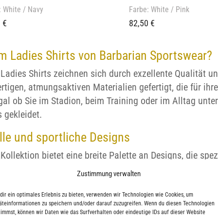
: White / Navy
Farbe: White / Pink
0
€
82,50
€
 Ladies Shirts von Barbarian Sportswear?
Ladies Shirts zeichnen sich durch exzellente Qualität u
tigen, atmungsaktiven Materialien gefertigt, die für ihr
gal ob Sie im Stadion, beim Training oder im Alltag unte
 gekleidet.
olle und sportliche Designs
Kollektion bietet eine breite Palette an Designs, die spe
chen Rugby-Streifen bis hin zu modernen, sportlichen Sch
Zustimmung verwalten
ersönlichen Stil und Ihre Leidenschaft für Rugby zum Aus
erzustellen, dass Sie sowohl stilvoll als auch komfortab
dir ein optimales Erlebnis zu bieten, verwenden wir Technologien wie Cookies, um
äteinformationen zu speichern und/oder darauf zuzugreifen. Wenn du diesen Technologien
timmst, können wir Daten wie das Surfverhalten oder eindeutige IDs auf dieser Website