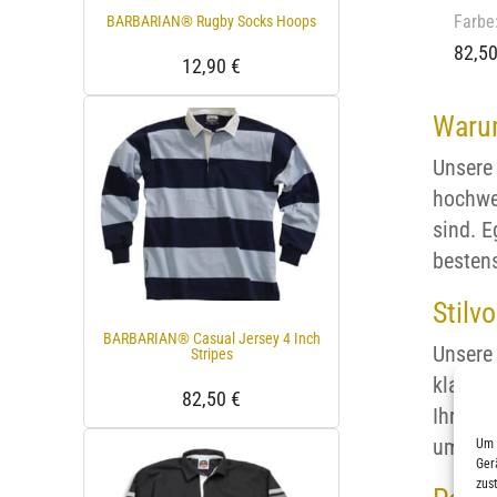
Farbe
BARBARIAN® Rugby Socks Hoops
82,5
12,90
€
Warum
Unsere 
hochwer
sind. E
bestens
Stilv
BARBARIAN® Casual Jersey 4 Inch
Unsere 
Stripes
klassis
82,50
€
Ihren p
um sich
Um 
Ger
zus