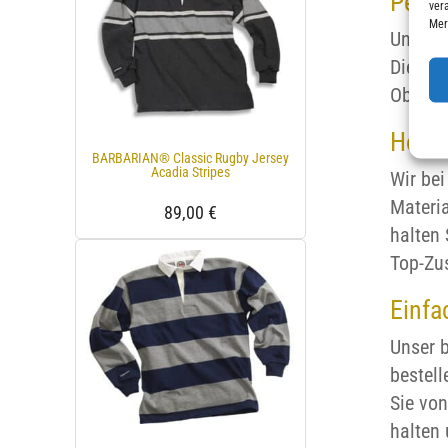
Perfe
ver
Mer
Unsere 
Die Sch
Ob beim
Hochw
BARBARIAN® Classic Rugby Jersey
Acadia Stripes
Wir bei
Materia
89,00
€
halten 
Top-Zus
Einfa
Unser b
bestell
Sie vo
halten 