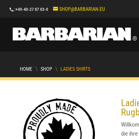
SHOP@BARBARIAN.EU
:+49-40-27 87 03-0
\
\
HOME
SHOP
LADIES SHIRTS
Ladi
Rugb
Willkom
die ihr