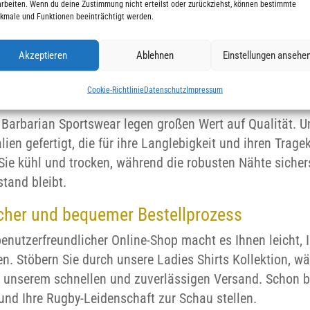
kte Passform für jede Gelegenheit
arbeiten. Wenn du deine Zustimmung nicht erteilst oder zurückziehst, können bestimmte
kmale und Funktionen beeinträchtigt werden.
Ladies Shirts bieten eine perfekte Passform, die speziel
nitte betonen Ihre Figur, während die weichen, flexible
Akzeptieren
Ablehnen
Einstellungen ansehe
 Sport, bei Fan-Events oder im Alltag – unsere Shirts s
Cookie-Richtlinie
Datenschutz
Impressum
ertige Materialien für langanhaltenden Tr
 Barbarian Sportswear legen großen Wert auf Qualität. 
lien gefertigt, die für ihre Langlebigkeit und ihren Tra
Sie kühl und trocken, während die robusten Nähte sicher
tand bleibt.
cher und bequemer Bestellprozess
enutzerfreundlicher Online-Shop macht es Ihnen leicht, 
en. Stöbern Sie durch unsere Ladies Shirts Kollektion, w
n unserem schnellen und zuverlässigen Versand. Schon b
und Ihre Rugby-Leidenschaft zur Schau stellen.