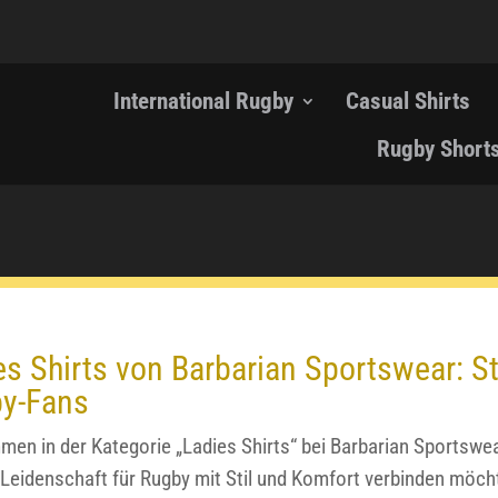
International Rugby
Casual Shirts
Rugby Short
es Shirts von Barbarian
Sportswear: St
y-Fans
men in der Kategorie „Ladies Shirts“ bei Barbarian Sportswear
e Leidenschaft für Rugby mit Stil und Komfort verbinden mö