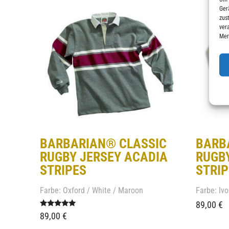
Ger
zus
ver
Mer
BARBARIAN® CLASSIC
BARB
RUGBY JERSEY ACADIA
RUGB
STRIPES
STRIP
Farbe: Oxford / White / Maroon
Farbe: Ivo
89,00
€
Bewertet
89,00
€
mit
5