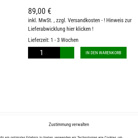
89,00
€
inkl. MwSt.
, zzgl.
Versandkosten - ! Hinweis zur
Lieferabwicklung hier klicken !
Lieferzeit:
1 - 3 Wochen
BARBARIAN®
IN DEN WARENKORB
Classic
Rugby
Jersey
Acadia
Stripes
Menge
Zustimmung verwalten
dir ein optimales Erlebnis zu bieten, verwenden wir Technologien wie Cookies, um