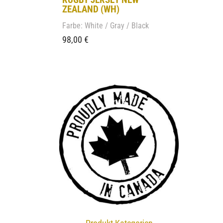
ZEALAND (WH)
Farbe: White / Gray / Black
98,00
€