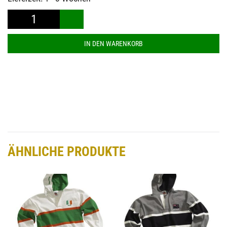
BARBARIAN®
World
IN DEN WARENKORB
Rugby
Jersey
Scotland
(na)
Menge
ÄHNLICHE PRODUKTE