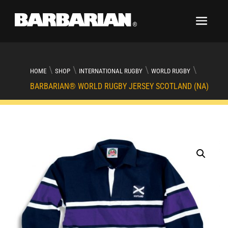
\
\
\
\
HOME
SHOP
INTERNATIONAL RUGBY
WORLD RUGBY
BARBARIAN® WORLD RUGBY JERSEY SCOTLAND (NA)