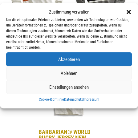
Zustimmung verwalten
Um dir ein optimales Erlebnis zu bieten, verwenden wir Technologien wie Cookies,
um Geräteinformationen zu speichern und/oder darauf zuzugreifen. Wenn du
BARBARIAN® WORLD
BARBARIAN® WORLD
diesen Technologien zustimmst, können wir Daten wie das Surfverhalten oder
RUGBY HOODIE IRELAND
RUGBY HOODIE NEW
eindeutige IDs auf dieser Website verarbeiten. Wenn du deine Zustimmung nicht
(WH)
ZEALAND
erteilst oder zurückziehst, können bestimmte Merkmale und Funktionen
beeinträchtigt werden.
Farbe: White / Orange / Kelly
Farbe: Gray - White - Black
98,00
€
98,00
€
Akzeptieren
Ablehnen
Einstellungen ansehen
Cookie-Richtlinie
Datenschutz
Impressum
BARBARIAN® WORLD
RUGBY JERSEY NEW