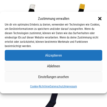
Zustimmung verwalten
Um dir ein optimales Erlebnis zu bieten, verwenden wir Technologien wie Cookies,
um Geräteinformationen zu speichern und/oder darauf zuzugreifen. Wenn du
diesen Technologien zustimmst, können wir Daten wie das Surfverhalten oder
eindeutige IDs auf dieser Website verarbeiten. Wenn du deine Zustimmung nicht
erteilst oder zurückziehst, können bestimmte Merkmale und Funktionen
beeinträchtigt werden.
BARBARIAN® RUGBY
BARBARIAN® RUGBY
SOCKS TURNDOWNS
SOCKS TURNDOWNS
Akzeptieren
Farbe: Black/White
Farbe: Black/Gold
Ablehnen
12,90
€
12,90
€
Einstellungen ansehen
Cookie-Richtlinie
Datenschutz
Impressum