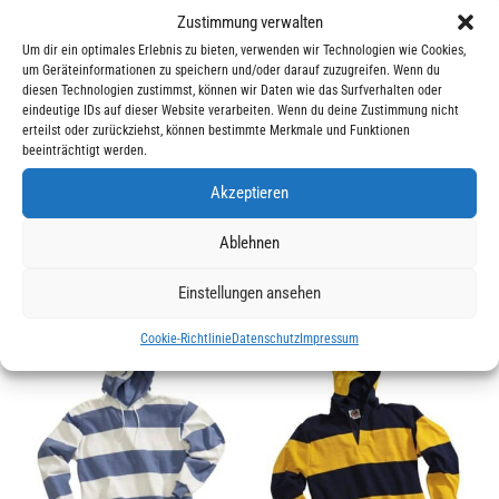
BARBARIAN®
Zustimmung verwalten
Kangaroo
Um dir ein optimales Erlebnis zu bieten, verwenden wir Technologien wie Cookies,
um Geräteinformationen zu speichern und/oder darauf zuzugreifen. Wenn du
IN DEN WARENKORB
Pouch
diesen Technologien zustimmst, können wir Daten wie das Surfverhalten oder
Hoodie
eindeutige IDs auf dieser Website verarbeiten. Wenn du deine Zustimmung nicht
erteilst oder zurückziehst, können bestimmte Merkmale und Funktionen
Menge
beeinträchtigt werden.
Akzeptieren
Ablehnen
Einstellungen ansehen
ÄHNLICHE PRODUKTE
Cookie-Richtlinie
Datenschutz
Impressum