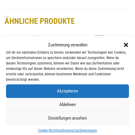
ÄHNLICHE PRODUKTE
Zustimmung verwalten
Um dir ein optimales Erlebnis zu bieten, verwenden wir Technologien wie Cookies,
um Geräteinformationen zu speichern und/oder darauf zuzugreifen. Wenn du
diesen Technologien zustimmst, können wir Daten wie das Surfverhalten oder
eindeutige IDs auf dieser Website verarbeiten. Wenn du deine Zustimmung nicht
erteilst oder zurückziehst, können bestimmte Merkmale und Funktionen
beeinträchtigt werden.
Akzeptieren
BARBARIAN® CLASSIC
BARBARIAN® CLASSIC
RUGBY JERSEY
RUGBY JERSEY
COLLEGIATE STRIPES
COLLEGIATE STRIPES
Ablehnen
Farbe: Navy / White / Red
Farbe: Black / White / Gold
Einstellungen ansehen
89,00
€
89,00
€
Cookie-Richtlinie
Datenschutz
Impressum