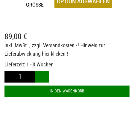
GRÖSSE
89,00
€
inkl. MwSt.
, zzgl.
Versandkosten - ! Hinweis zur
Lieferabwicklung hier klicken !
Lieferzeit:
1 - 3 Wochen
BARBARIAN®
Classic
IN DEN WARENKORB
Rugby
Jersey
Collegiate
Stripes
Menge